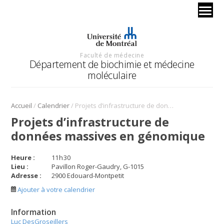
Faculté de médecine
Département de biochimie et médecine
moléculaire
/
/
Accueil
Calendrier
Projets d’infrastructure de données massives en génomique
Projets d’infrastructure de
données massives en génomique
Heure :
11
h
30
Lieu :
Pavillon Roger-Gaudry, G-1015
Adresse :
2900 Edouard-Montpetit
Ajouter à votre calendrier
Information
Luc DesGroseillers