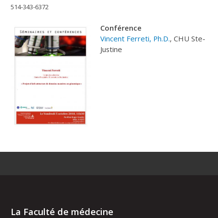
514-343-6372
C
onférence
Vincent Ferreti, Ph.D.
, CHU Ste-
Justine
La Faculté de médecine