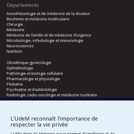
Départements
Anesthésiologie et de médecine de la douleur
Biochimie et médecine moléculaire
Chirurgie
Médecine
Médecine de famille et de médecine d’urgence
Microbiologie, infectiologie et immunologie
Neurosciences
Nutrition
Obstétrique-gynécologie
Ophtalmologie
Pathologie et biologie cellulaire
Pharmacologie et physiologie
Pédiatrie
Psychiatrie et d’addictologie
Radiologie, radio-oncologie et médecine nucléaire
Écoles
L’UdeM reconnaît l’importance de
Kinésiologie et des sciences de l’activité physique
respecter la vie privée
Orthophonie et audiologie
L’utilisation de témoins nous permet d’améliorer et de