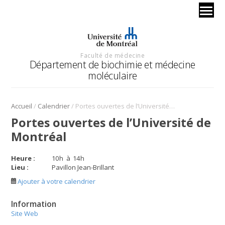
Faculté de médecine
Département de biochimie et médecine
moléculaire
/
/
Accueil
Calendrier
Portes ouvertes de l’Université de Montréal
Portes ouvertes de l’Université de
Montréal
Heure :
10
h
à
14
h
Lieu :
Pavillon Jean-Brillant
Ajouter à votre calendrier
Information
Site Web