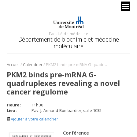
Faculté de médecine
Département de biochimie et médecine
moléculaire
/
/
Accueil
Calendrier
PKM2 binds pre-mRNA G-quadruplexes revealing a novel cancer regulome
PKM2 binds pre-mRNA G-
quadruplexes revealing a novel
cancer regulome
Heure :
11
h
30
Lieu :
Pav. J.-Armand-Bombardier, salle 1035
Ajouter à votre calendrier
Conférence