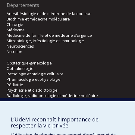
Départements
Anesthésiologie et de médecine de la douleur
Biochimie et médecine moléculaire
Chirurgie
Médecine
Médecine de famille et de médecine d’urgence
Microbiologie, infectiologie et immunologie
Neurosciences
Nutrition
Obstétrique-gynécologie
Ophtalmologie
Pathologie et biologie cellulaire
Pharmacologie et physiologie
Pédiatrie
Psychiatrie et d’addictologie
Radiologie, radio-oncologie et médecine nucléaire
Écoles
L’UdeM reconnaît l’importance de
Kinésiologie et des sciences de l’activité physique
respecter la vie privée
Orthophonie et audiologie
L’utilisation de témoins nous permet d’améliorer et de