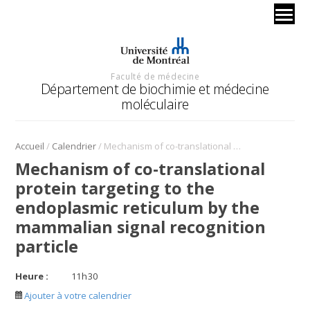
Faculté de médecine
Département de biochimie et médecine
moléculaire
/
/
Accueil
Calendrier
Mechanism of co-translational protein targeting to the endoplasmic reticulum by the mammalian signal recognition particle
Mechanism of co-translational
protein targeting to the
endoplasmic reticulum by the
mammalian signal recognition
particle
Heure :
11
h
30
Ajouter à votre calendrier