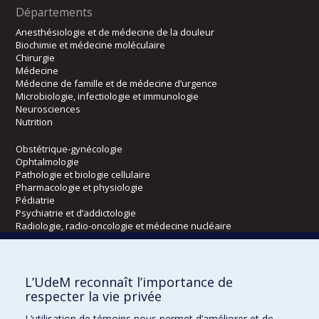
Départements
Anesthésiologie et de médecine de la douleur
Biochimie et médecine moléculaire
Chirurgie
Médecine
Médecine de famille et de médecine d’urgence
Microbiologie, infectiologie et immunologie
Neurosciences
Nutrition
Obstétrique-gynécologie
Ophtalmologie
Pathologie et biologie cellulaire
Pharmacologie et physiologie
Pédiatrie
Psychiatrie et d’addictologie
Radiologie, radio-oncologie et médecine nucléaire
Écoles
L’UdeM reconnaît l’importance de
Kinésiologie et des sciences de l’activité physique
respecter la vie privée
Orthophonie et audiologie
L’utilisation de témoins nous permet d’améliorer et de