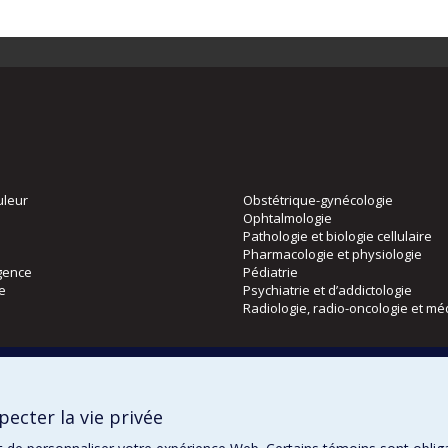
uleur
Obstétrique-gynécologie
Ophtalmologie
Pathologie et biologie cellulaire
Pharmacologie et physiologie
gence
Pédiatrie
ie
Psychiatrie et d’addictologie
Radiologie, radio-oncologie et mé
Directions
 physique
DPC
ecter la vie privée
CPASS
Éthique clinique