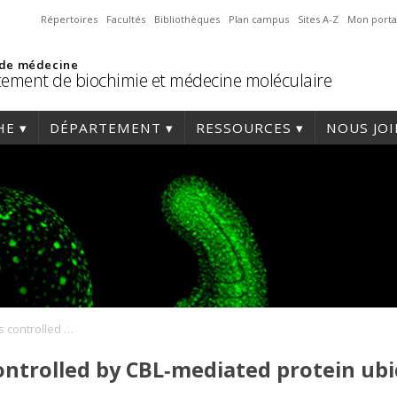
Répertoires
Facultés
Bibliothèques
Plan campus
Sites A-Z
Mon porta
 de médecine
ement de biochimie et médecine moléculaire
HE
DÉPARTEMENT
RESSOURCES
NOUS JO
Immune responses controlled by CBL‐mediated protein ubiquitination
ntrolled by CBL‐mediated protein ubi