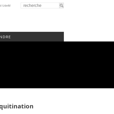
il UdeM
INDRE
quitination