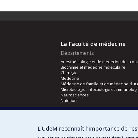
La Faculté de médecine
Départements
Anesthésiologie et de médecine de la do
Biochimie et médecine moléculaire
Chirurgie
Médecine
Médecine de famille et de médecine d’ur
Microbiologie, infectiologie et immunolog
Neurosciences
Nutrition
Écoles
Kinésiologie et des sciences de l’activité
L’UdeM reconnaît l’importance de resp
Orthophonie et audiologie
Réadaptation