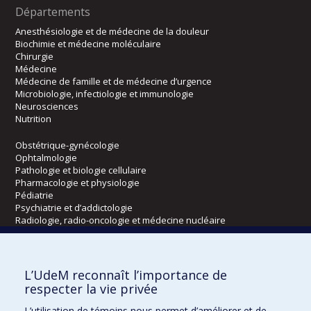
Départements
Anesthésiologie et de médecine de la douleur
Biochimie et médecine moléculaire
Chirurgie
Médecine
Médecine de famille et de médecine d’urgence
Microbiologie, infectiologie et immunologie
Neurosciences
Nutrition
Obstétrique-gynécologie
Ophtalmologie
Pathologie et biologie cellulaire
Pharmacologie et physiologie
Pédiatrie
Psychiatrie et d’addictologie
Radiologie, radio-oncologie et médecine nucléaire
Écoles
L’UdeM reconnaît l’importance de
Kinésiologie et des sciences de l’activité physique
respecter la vie privée
Orthophonie et audiologie
L’utilisation de témoins nous permet d’améliorer et de