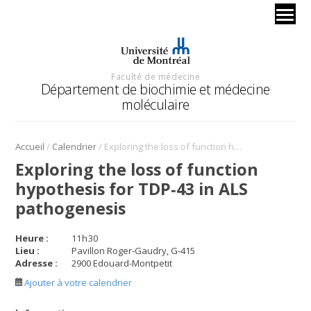
Faculté de médecine
Département de biochimie et médecine
moléculaire
/
/
Accueil
Calendrier
Exploring the loss of function hypothesis for TDP‐43 in ALS pathogenesis
Exploring the loss of function
hypothesis for TDP‐43 in ALS
pathogenesis
Heure :
11
h
30
Lieu :
Pavillon Roger-Gaudry, G-415
Adresse :
2900 Edouard-Montpetit
Ajouter à votre calendrier