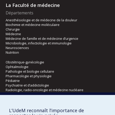
La Faculté de médecine
Départements
Anesthésiologie et de médecine de la douleur
Biochimie et médecine moléculaire
Chirurgie
Médecine
Médecine de famille et de médecine d’urgence
Microbiologie, infectiologie et immunologie
Neurosciences
Nutrition
Obstétrique-gynécologie
Ophtalmologie
Pathologie et biologie cellulaire
Pharmacologie et physiologie
Pédiatrie
Psychiatrie et d’addictologie
Radiologie, radio-oncologie et médecine nucléaire
Écoles
L’UdeM reconnaît l’importance de
Kinésiologie et des sciences de l’activité physique