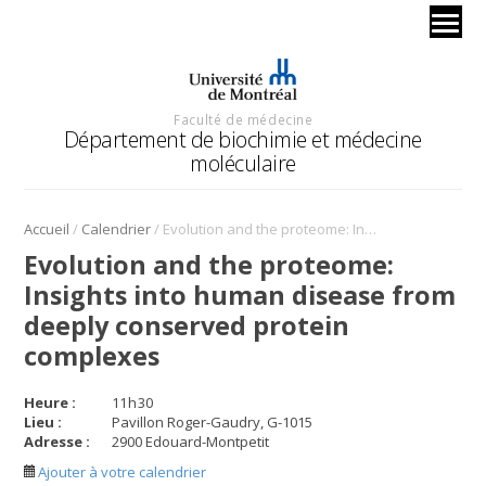
Faculté de médecine
Département de biochimie et médecine
moléculaire
/
/
Accueil
Calendrier
Evolution and the proteome: Insights into human disease from deeply conserved protein complexes
Evolution and the proteome:
Insights into human disease from
deeply conserved protein
complexes
Heure :
11
h
30
Lieu :
Pavillon Roger-Gaudry, G-1015
Adresse :
2900 Edouard-Montpetit
Ajouter à votre calendrier