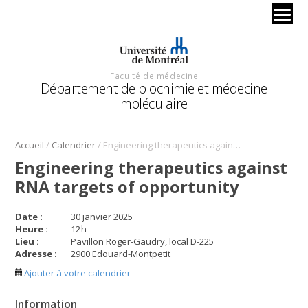
Faculté de médecine
Département de biochimie et médecine
moléculaire
/
/
Accueil
Calendrier
Engineering therapeutics against RNA targets of opportunity
Engineering therapeutics against
RNA targets of opportunity
Date :
30 janvier 2025
Heure :
12
h
Lieu :
Pavillon Roger-Gaudry, local D-225
Adresse :
2900 Edouard-Montpetit
Ajouter à votre calendrier
Information