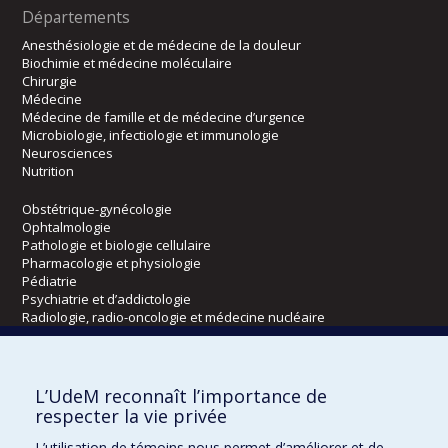
Départements
Anesthésiologie et de médecine de la douleur
Biochimie et médecine moléculaire
Chirurgie
Médecine
Médecine de famille et de médecine d’urgence
Microbiologie, infectiologie et immunologie
Neurosciences
Nutrition
Obstétrique-gynécologie
Ophtalmologie
Pathologie et biologie cellulaire
Pharmacologie et physiologie
Pédiatrie
Psychiatrie et d’addictologie
Radiologie, radio-oncologie et médecine nucléaire
Écoles
L’UdeM reconnaît l’importance de
Kinésiologie et des sciences de l’activité physique
respecter la vie privée
Orthophonie et audiologie
L’utilisation de témoins nous permet d’améliorer et de