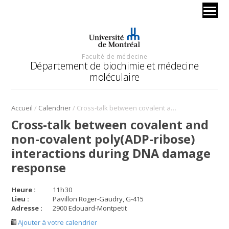
Faculté de médecine
Département de biochimie et médecine
moléculaire
/
/
Accueil
Calendrier
Cross-talk between covalent and non-covalent poly(ADP-ribose) interactions during DNA damage response
Cross-talk between covalent and
non-covalent poly(ADP-ribose)
interactions during DNA damage
response
Heure :
11
h
30
Lieu :
Pavillon Roger-Gaudry, G-415
Adresse :
2900 Edouard-Montpetit
Ajouter à votre calendrier