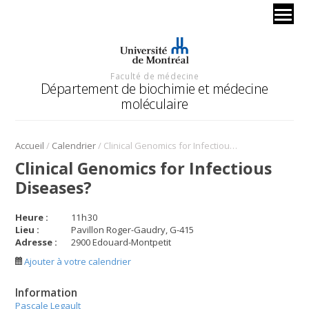
Faculté de médecine
Département de biochimie et médecine
moléculaire
/
/
Accueil
Calendrier
Clinical Genomics for Infectious Diseases?
Clinical Genomics for Infectious
Diseases?
Heure :
11
h
30
Lieu :
Pavillon Roger-Gaudry, G-415
Adresse :
2900 Edouard-Montpetit
Ajouter à votre calendrier
Information
Pascale Legault