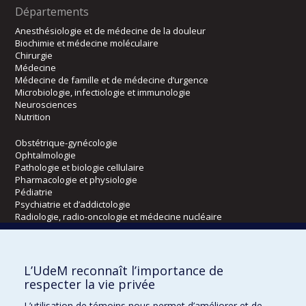
Départements
Anesthésiologie et de médecine de la douleur
Biochimie et médecine moléculaire
Chirurgie
Médecine
Médecine de famille et de médecine d’urgence
Microbiologie, infectiologie et immunologie
Neurosciences
Nutrition
Obstétrique-gynécologie
Ophtalmologie
Pathologie et biologie cellulaire
Pharmacologie et physiologie
Pédiatrie
Psychiatrie et d’addictologie
Radiologie, radio-oncologie et médecine nucléaire
Écoles
L’UdeM reconnaît l’importance de
Kinésiologie et des sciences de l’activité physique
respecter la vie privée
Orthophonie et audiologie
L’utilisation de témoins nous permet d’améliorer et de