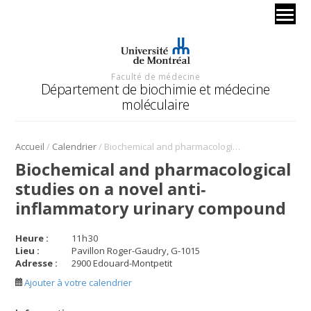
Faculté de médecine
Département de biochimie et médecine
moléculaire
/
/
Accueil
Calendrier
Biochemical and pharmacological studies on a novel anti‐inflammatory urinary compound
Biochemical and pharmacological
studies on a novel anti‐
inflammatory urinary compound
Heure :
11
h
30
Lieu :
Pavillon Roger-Gaudry, G-1015
Adresse :
2900 Edouard-Montpetit
Ajouter à votre calendrier