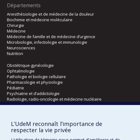
Départements
Anesthésiologie et de médecine de la douleur
Biochimie et médecine moléculaire
Chirurgie
Médecine
Médecine de famille et de médecine d’urgence
Microbiologie, infectiologie et immunologie
Neurosciences
Nutrition
Obstétrique-gynécologie
Ophtalmologie
Pathologie et biologie cellulaire
Pharmacologie et physiologie
Pédiatrie
Psychiatrie et d’addictologie
Radiologie, radio-oncologie et médecine nucléaire
Écoles
L’UdeM reconnaît l’importance de
Kinésiologie et des sciences de l’activité physique
respecter la vie privée
Orthophonie et audiologie
L’utilisation de témoins nous permet d’améliorer et de