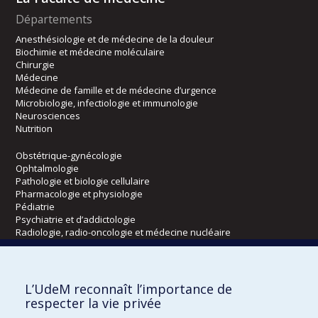
Départements
Anesthésiologie et de médecine de la douleur
Biochimie et médecine moléculaire
Chirurgie
Médecine
Médecine de famille et de médecine d’urgence
Microbiologie, infectiologie et immunologie
Neurosciences
Nutrition
Obstétrique-gynécologie
Ophtalmologie
Pathologie et biologie cellulaire
Pharmacologie et physiologie
Pédiatrie
Psychiatrie et d’addictologie
Radiologie, radio-oncologie et médecine nucléaire
Écoles
L’UdeM reconnaît l’importance de
Kinésiologie et des sciences de l’activité physique
respecter la vie privée
Orthophonie et audiologie