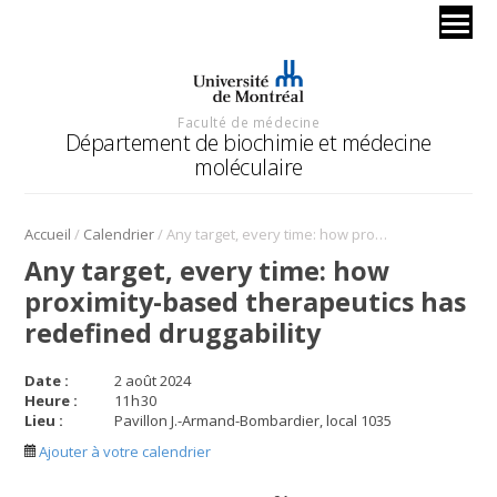
Faculté de médecine
Département de biochimie et médecine
moléculaire
/
/
Accueil
Calendrier
Any target, every time: how proximity-based therapeutics has redefined druggability
Any target, every time: how
proximity-based therapeutics has
redefined druggability
Date :
2 août 2024
Heure :
11
h
30
Lieu :
Pavillon J.-Armand-Bombardier, local 1035
Ajouter à votre calendrier