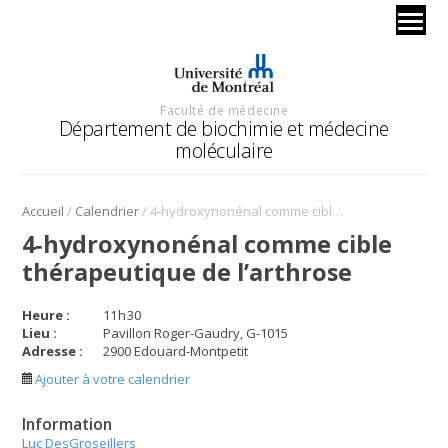
Faculté de médecine
Département de biochimie et médecine
moléculaire
/
/
Accueil
Calendrier
4‐hydroxynonénal comme cible thérapeutique de l’arthrose
4‐hydroxynonénal comme cible
thérapeutique de l’arthrose
Heure :
11
h
30
Lieu :
Pavillon Roger-Gaudry, G-1015
Adresse :
2900 Edouard-Montpetit
Ajouter à votre calendrier
Information
Luc DesGroseillers