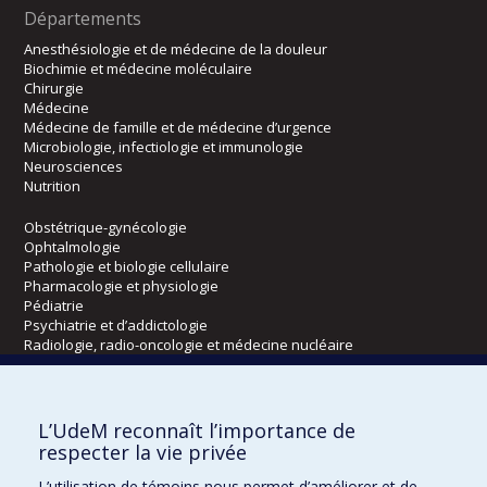
Départements
Anesthésiologie et de médecine de la douleur
Biochimie et médecine moléculaire
Chirurgie
Médecine
Médecine de famille et de médecine d’urgence
Microbiologie, infectiologie et immunologie
Neurosciences
Nutrition
Obstétrique-gynécologie
Ophtalmologie
Pathologie et biologie cellulaire
Pharmacologie et physiologie
Pédiatrie
Psychiatrie et d’addictologie
Radiologie, radio-oncologie et médecine nucléaire
Écoles
L’UdeM reconnaît l’importance de
Kinésiologie et des sciences de l’activité physique
respecter la vie privée
Orthophonie et audiologie
L’utilisation de témoins nous permet d’améliorer et de