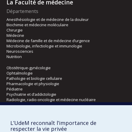
La Faculté de médecine
Départements
Anesthésiologie et de médecine de la douleur
Biochimie et médecine moléculaire
Chirurgie
Médecine
Médecine de famille et de médecine d’urgence
Microbiologie, infectiologie et immunologie
Neurosciences
Nutrition
Obstétrique-gynécologie
Ophtalmologie
Pathologie et biologie cellulaire
Pharmacologie et physiologie
Pédiatrie
Psychiatrie et d’addictologie
Radiologie, radio-oncologie et médecine nucléaire
Écoles
L’UdeM reconnaît l’importance de
Kinésiologie et des sciences de l’activité physique
respecter la vie privée