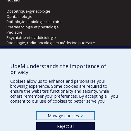
Nutrition
Obstétrique-gynécologie
Ophtalmologie
Pathologie et biologie cellulaire
Pharmacologie et physiologie
Pédiatrie
Psychiatrie et d’addictologie
Radiologie, radio-oncologie et médecine nucléaire
Écoles
UdeM understands the importance of
Kinésiologie et des sciences de l’activité physique
privacy
Orthophonie et audiologie
Cookies allow us to enhance and personalize your
Réadaptation
browsing experience. Some cookies are required to
ensure the website’s functionality and security, while
Directions
others remember your preferences. By accepting all, you
consent to our use of cookies to better serve you.
DPC
CPASS
Éthique clinique
Manage cookies
>
Reject all