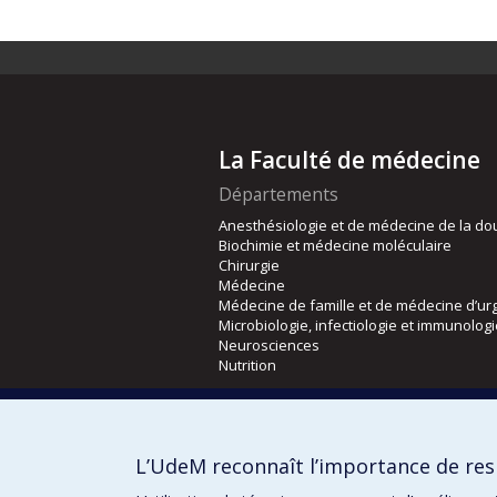
La Faculté de médecine
Départements
Anesthésiologie et de médecine de la do
Biochimie et médecine moléculaire
Chirurgie
Médecine
Médecine de famille et de médecine d’ur
Microbiologie, infectiologie et immunolog
Neurosciences
Nutrition
Écoles
Kinésiologie et des sciences de l’activité
L’UdeM reconnaît l’importance de resp
Orthophonie et audiologie
Réadaptation