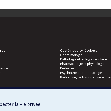
uleur
Obstétrique-gynécologie
Ophtalmologie
Pathologie et biologie cellulaire
Pharmacologie et physiologie
gence
Pédiatrie
ie
Psychiatrie et d’addictologie
Radiologie, radio-oncologie et mé
Directions
 physique
DPC
ecter la vie privée
CPASS
Éthique clinique