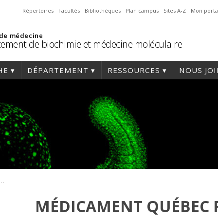
Répertoires
Facultés
Bibliothèques
Plan campus
Sites A-Z
Mon porta
 de médecine
ement de biochimie et médecine moléculaire
HE
DÉPARTEMENT
RESSOURCES
NOUS JO
 Québec finance un projet du Dr Michel Bouvier
MÉDICAMENT QUÉBEC 