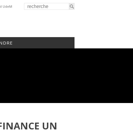
il UdeM
INDRE
FINANCE UN