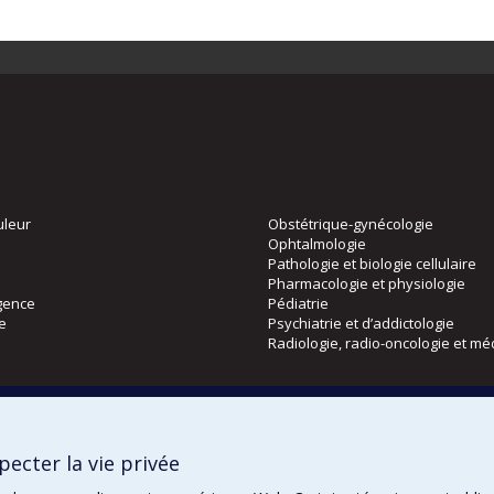
uleur
Obstétrique-gynécologie
Ophtalmologie
Pathologie et biologie cellulaire
Pharmacologie et physiologie
gence
Pédiatrie
ie
Psychiatrie et d’addictologie
Radiologie, radio-oncologie et mé
Directions
 physique
DPC
ecter la vie privée
CPASS
Éthique clinique