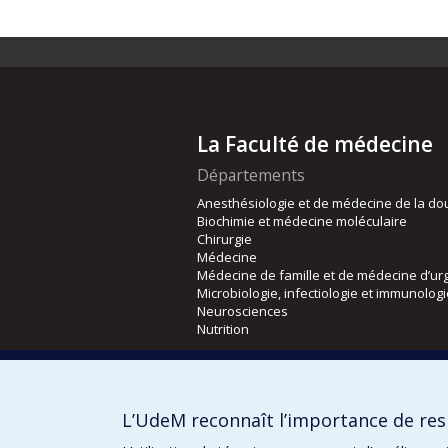
La Faculté de médecine
Départements
Anesthésiologie et de médecine de la do
Biochimie et médecine moléculaire
Chirurgie
Médecine
Médecine de famille et de médecine d’ur
Microbiologie, infectiologie et immunolog
Neurosciences
Nutrition
Écoles
Kinésiologie et des sciences de l’activité
L’UdeM reconnaît l’importance de resp
Orthophonie et audiologie
Réadaptation