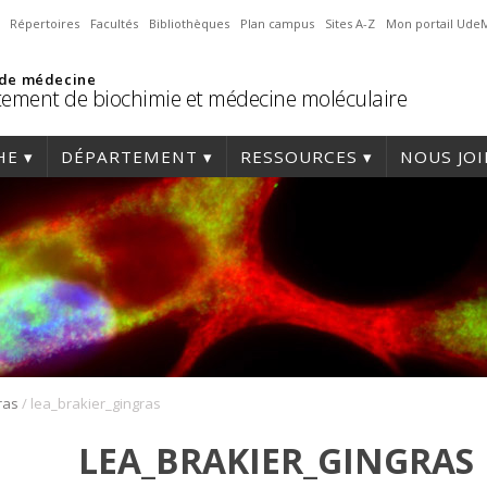
Répertoires
Facultés
Bibliothèques
Plan campus
Sites A-Z
Mon portail Ude
 de médecine
ement de biochimie et médecine moléculaire
HE
DÉPARTEMENT
RESSOURCES
NOUS JO
/
ras
lea_brakier_gingras
LEA_BRAKIER_GINGRAS