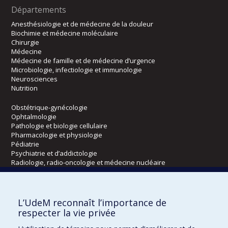
Départements
Anesthésiologie et de médecine de la douleur
Biochimie et médecine moléculaire
Chirurgie
Médecine
Médecine de famille et de médecine d’urgence
Microbiologie, infectiologie et immunologie
Neurosciences
Nutrition
Obstétrique-gynécologie
Ophtalmologie
Pathologie et biologie cellulaire
Pharmacologie et physiologie
Pédiatrie
Psychiatrie et d’addictologie
Radiologie, radio-oncologie et médecine nucléaire
Écoles
L’UdeM reconnaît l’importance de
Kinésiologie et des sciences de l’activité physique
respecter la vie privée
Orthophonie et audiologie