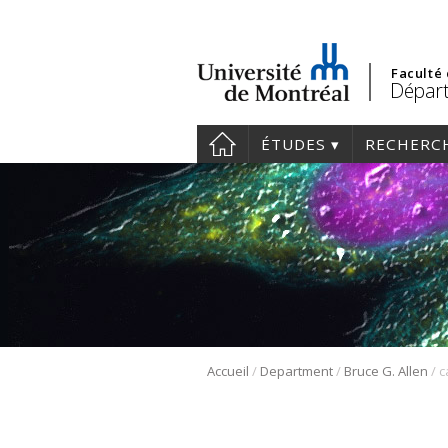
Faculté
Départ
ÉTUDES
RECHERC
/
/
/
Accueil
Department
Bruce G. Allen
c