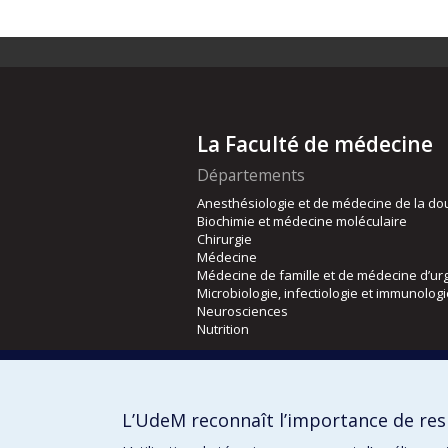
La Faculté de médecine
Départements
Anesthésiologie et de médecine de la do
Biochimie et médecine moléculaire
Chirurgie
Médecine
Médecine de famille et de médecine d’ur
Microbiologie, infectiologie et immunolog
Neurosciences
Nutrition
Écoles
Kinésiologie et des sciences de l’activité
L’UdeM reconnaît l’importance de resp
Orthophonie et audiologie
Réadaptation