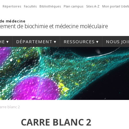
Répertoires
Facultés
Bibliothèques
Plan campus
Sites A-Z
Mon portail Ude
 de médecine
ement de biochimie et médecine moléculaire
HE
DÉPARTEMENT
RESSOURCES
NOUS JO
arre blanc 2
CARRE BLANC 2