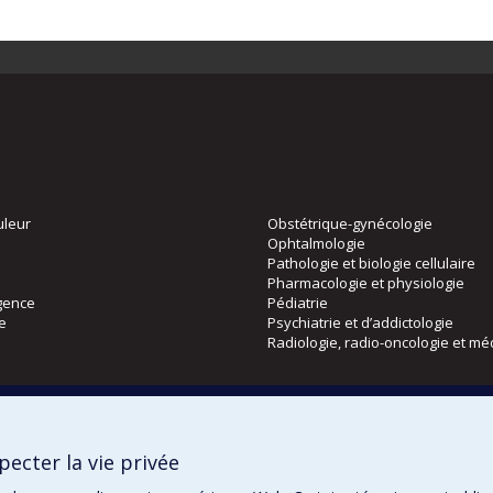
uleur
Obstétrique-gynécologie
Ophtalmologie
Pathologie et biologie cellulaire
Pharmacologie et physiologie
gence
Pédiatrie
ie
Psychiatrie et d’addictologie
Radiologie, radio-oncologie et mé
Directions
 physique
DPC
ecter la vie privée
CPASS
Éthique clinique