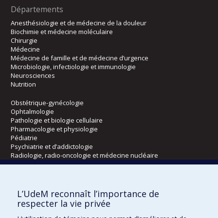
Départements
Anesthésiologie et de médecine de la douleur
Biochimie et médecine moléculaire
Chirurgie
Médecine
Médecine de famille et de médecine d’urgence
Microbiologie, infectiologie et immunologie
Neurosciences
Nutrition
Obstétrique-gynécologie
Ophtalmologie
Pathologie et biologie cellulaire
Pharmacologie et physiologie
Pédiatrie
Psychiatrie et d’addictologie
Radiologie, radio-oncologie et médecine nucléaire
Écoles
L’UdeM reconnaît l’importance de
Kinésiologie et des sciences de l’activité physique
respecter la vie privée
Orthophonie et audiologie