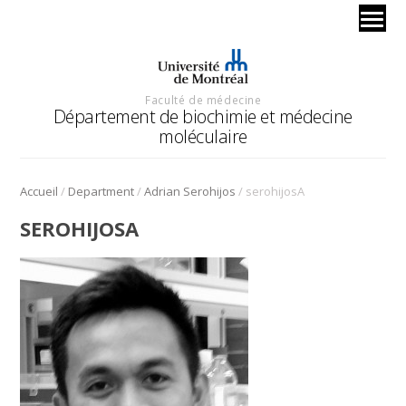
Faculté de médecine
Département de biochimie et médecine
moléculaire
/
/
/
Accueil
Department
Adrian Serohijos
serohijosA
SEROHIJOSA