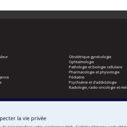
uleur
Obstétrique-gynécologie
Ophtalmologie
Pathologie et biologie cellulaire
Pharmacologie et physiologie
gence
Pédiatrie
ie
Psychiatrie et d’addictologie
Radiologie, radio-oncologie et mé
Directions
 physique
DPC
ecter la vie privée
CPASS
Éthique clinique