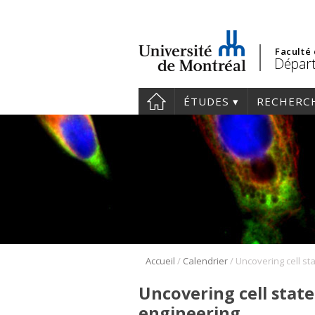
Faculté
Départ
ÉTUDES
RECHERC
/
/
Accueil
Calendrier
Uncovering cell state
engineering