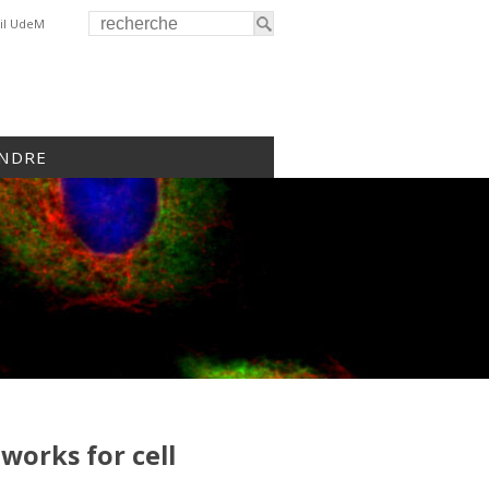
il UdeM
INDRE
works for cell