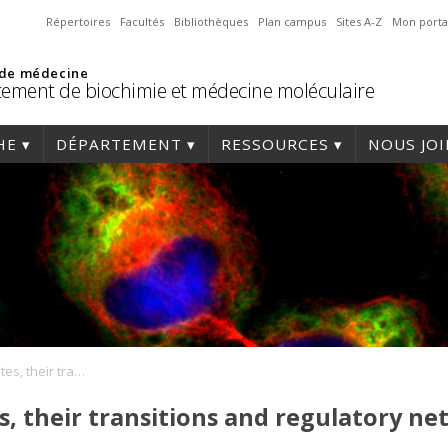
Répertoires
Facultés
Bibliothèques
Plan campus
Sites A-Z
Mon porta
 de médecine
ement de biochimie et médecine moléculaire
HE
DÉPARTEMENT
RESSOURCES
NOUS JO
Uncovering cell states, their transitions and regulatory networks for cell engineering
s, their transitions and regulatory net