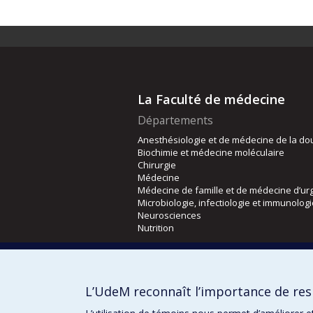
La Faculté de médecine
Départements
Anesthésiologie et de médecine de la do
Biochimie et médecine moléculaire
Chirurgie
Médecine
Médecine de famille et de médecine d’ur
Microbiologie, infectiologie et immunolog
Neurosciences
Nutrition
Écoles
Kinésiologie et des sciences de l’activité
L’UdeM reconnaît l’importance de resp
Orthophonie et audiologie
Réadaptation