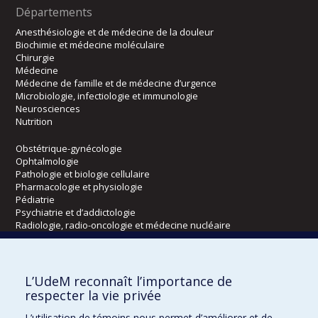
Départements
Anesthésiologie et de médecine de la douleur
Biochimie et médecine moléculaire
Chirurgie
Médecine
Médecine de famille et de médecine d’urgence
Microbiologie, infectiologie et immunologie
Neurosciences
Nutrition
Obstétrique-gynécologie
Ophtalmologie
Pathologie et biologie cellulaire
Pharmacologie et physiologie
Pédiatrie
Psychiatrie et d’addictologie
Radiologie, radio-oncologie et médecine nucléaire
Écoles
L’UdeM reconnaît l’importance de
Kinésiologie et des sciences de l’activité physique
respecter la vie privée
Orthophonie et audiologie
L’utilisation de témoins nous permet d’améliorer et de