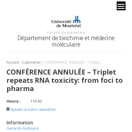
Faculté de médecine
Département de biochimie et médecine
moléculaire
/
/
Accueil
Calendrier
CONFÉRENCE ANNULÉE – Triplet repeats RNA toxicity: from foci to pharma
CONFÉRENCE ANNULÉE – Triplet
repeats RNA toxicity: from foci to
pharma
Heure :
11
h
30
Ajouter à votre calendrier
Information
Gerardo Ferbeyre