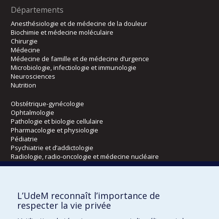
Départements
Anesthésiologie et de médecine de la douleur
Biochimie et médecine moléculaire
Chirurgie
Médecine
Médecine de famille et de médecine d’urgence
Microbiologie, infectiologie et immunologie
Neurosciences
Nutrition
Obstétrique-gynécologie
Ophtalmologie
Pathologie et biologie cellulaire
Pharmacologie et physiologie
Pédiatrie
Psychiatrie et d’addictologie
Radiologie, radio-oncologie et médecine nucléaire
Écoles
L’UdeM reconnaît l’importance de
Kinésiologie et des sciences de l’activité physique
respecter la vie privée
Orthophonie et audiologie