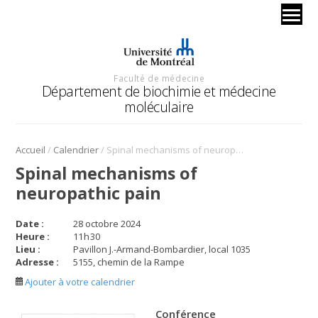
Faculté de médecine
Département de biochimie et médecine
moléculaire
/
/
Accueil
Calendrier
Spinal mechanisms of neuropathic pain
Spinal mechanisms of
neuropathic pain
Date :
28 octobre 2024
Heure :
11
h
30
Lieu :
Pavillon J.-Armand-Bombardier, local 1035
Adresse :
5155, chemin de la Rampe
Ajouter à votre calendrier
Conférence