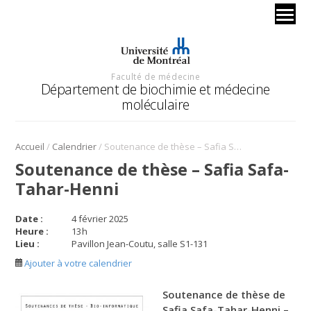
Faculté de médecine
Département de biochimie et médecine
moléculaire
/
/
Accueil
Calendrier
Soutenance de thèse – Safia Safa-Tahar-Henni
Soutenance de thèse – Safia Safa-
Tahar-Henni
Date :
4 février 2025
Heure :
13
h
Lieu :
Pavillon Jean-Coutu, salle S1-131
Ajouter à votre calendrier
Soutenance de thèse de
Safia Safa-Tahar-Henni –