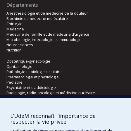
Départements
Anesthésiologie et de médecine de la douleur
Biochimie et médecine moléculaire
Chirurgie
Médecine
Médecine de famille et de médecine d’urgence
Microbiologie, infectiologie et immunologie
Neurosciences
Nutrition
Obstétrique-gynécologie
Ophtalmologie
Pathologie et biologie cellulaire
Pharmacologie et physiologie
Pédiatrie
Psychiatrie et d’addictologie
Radiologie, radio-oncologie et médecine nucléaire
Écoles
L’UdeM reconnaît l’importance de
Kinésiologie et des sciences de l’activité physique
respecter la vie privée
Orthophonie et audiologie
L’utilisation de témoins nous permet d’améliorer et de