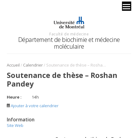
Faculté de médecine
Département de biochimie et médecine
moléculaire
/
/
Accueil
Calendrier
Soutenance de thèse – Roshan Pandey
Soutenance de thèse – Roshan
Pandey
Heure :
14
h
Ajouter à votre calendrier
Information
Site Web