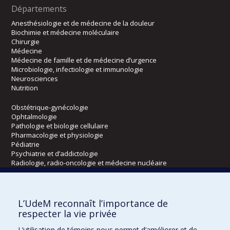
Départements
Anesthésiologie et de médecine de la douleur
Biochimie et médecine moléculaire
Chirurgie
Médecine
Médecine de famille et de médecine d’urgence
Microbiologie, infectiologie et immunologie
Neurosciences
Nutrition
Obstétrique-gynécologie
Ophtalmologie
Pathologie et biologie cellulaire
Pharmacologie et physiologie
Pédiatrie
Psychiatrie et d’addictologie
Radiologie, radio-oncologie et médecine nucléaire
Écoles
L’UdeM reconnaît l’importance de
Kinésiologie et des sciences de l’activité physique
respecter la vie privée
Orthophonie et audiologie
L’utilisation de témoins nous permet d’améliorer et de