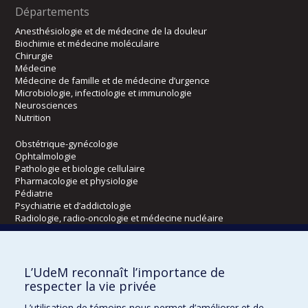
Départements
Anesthésiologie et de médecine de la douleur
Biochimie et médecine moléculaire
Chirurgie
Médecine
Médecine de famille et de médecine d’urgence
Microbiologie, infectiologie et immunologie
Neurosciences
Nutrition
Obstétrique-gynécologie
Ophtalmologie
Pathologie et biologie cellulaire
Pharmacologie et physiologie
Pédiatrie
Psychiatrie et d’addictologie
Radiologie, radio-oncologie et médecine nucléaire
Écoles
L’UdeM reconnaît l’importance de
Kinésiologie et des sciences de l’activité physique
respecter la vie privée
Orthophonie et audiologie
L’utilisation de témoins nous permet d’améliorer et de