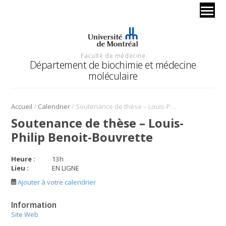
Faculté de médecine
Département de biochimie et médecine
moléculaire
/
/
Accueil
Calendrier
Soutenance de thèse – Louis-Philip Benoit-Bouvrette
Soutenance de thèse – Louis-
Philip Benoit-Bouvrette
Heure :
13
h
Lieu :
EN LIGNE
Ajouter à votre calendrier
Information
Site Web