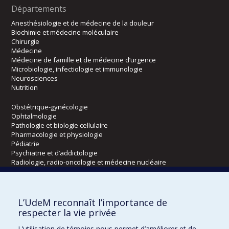
Départements
Anesthésiologie et de médecine de la douleur
Biochimie et médecine moléculaire
Chirurgie
Médecine
Médecine de famille et de médecine d’urgence
Microbiologie, infectiologie et immunologie
Neurosciences
Nutrition
Obstétrique-gynécologie
Ophtalmologie
Pathologie et biologie cellulaire
Pharmacologie et physiologie
Pédiatrie
Psychiatrie et d’addictologie
Radiologie, radio-oncologie et médecine nucléaire
Écoles
L’UdeM reconnaît l’importance de
Kinésiologie et des sciences de l’activité physique
respecter la vie privée
Orthophonie et audiologie
L’utilisation de témoins nous permet d’améliorer et de