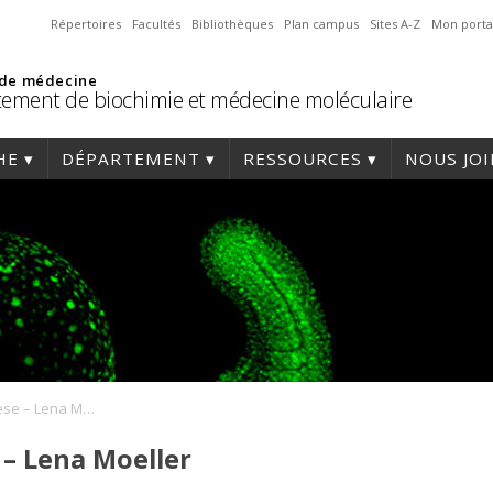
Répertoires
Facultés
Bibliothèques
Plan campus
Sites A-Z
Mon porta
 de médecine
ement de biochimie et médecine moléculaire
HE
DÉPARTEMENT
RESSOURCES
NOUS JO
Soutenance de thèse – Lena Moeller
– Lena Moeller