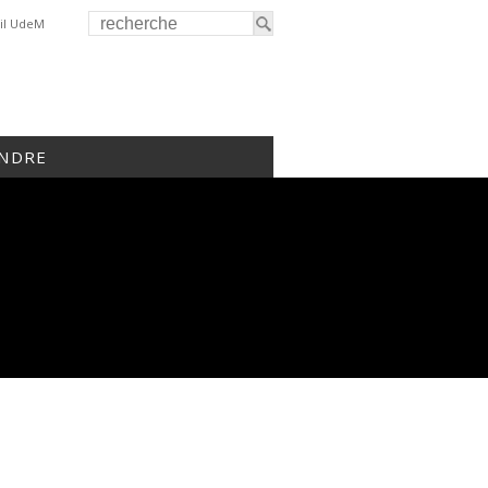
il UdeM
INDRE