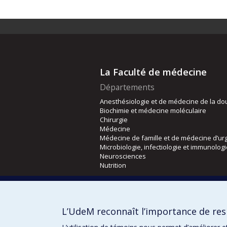
La Faculté de médecine
Départements
Anesthésiologie et de médecine de la do
Biochimie et médecine moléculaire
Chirurgie
Médecine
Médecine de famille et de médecine d’ur
Microbiologie, infectiologie et immunolog
Neurosciences
Nutrition
Écoles
Kinésiologie et des sciences de l’activité
L’UdeM reconnaît l’importance de resp
Orthophonie et audiologie
Réadaptation