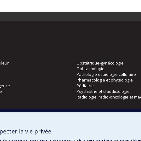
uleur
Obstétrique-gynécologie
Ophtalmologie
Pathologie et biologie cellulaire
Pharmacologie et physiologie
gence
Pédiatrie
ie
Psychiatrie et d’addictologie
Radiologie, radio-oncologie et mé
Directions
 physique
DPC
ecter la vie privée
CPASS
Éthique clinique