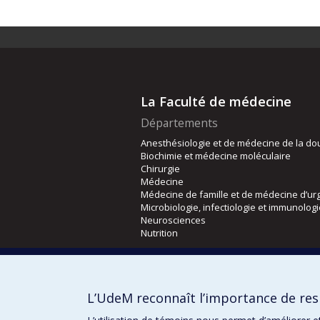
La Faculté de médecine
Départements
Anesthésiologie et de médecine de la do
Biochimie et médecine moléculaire
Chirurgie
Médecine
Médecine de famille et de médecine d’ur
Microbiologie, infectiologie et immunolog
Neurosciences
Nutrition
Écoles
Kinésiologie et des sciences de l’activité
L’UdeM reconnaît l’importance de resp
Orthophonie et audiologie
Réadaptation