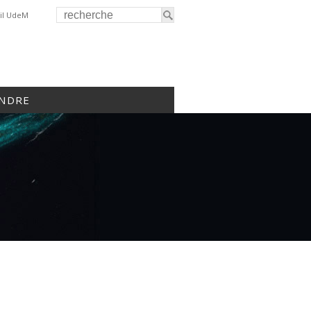
il UdeM
INDRE