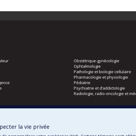
uleur
Obstétrique-gynécologie
Ophtalmologie
Pathologie et biologie cellulaire
Pharmacologie et physiologie
gence
Pédiatrie
ie
Psychiatrie et d’addictologie
Radiologie, radio-oncologie et mé
Directions
 physique
DPC
ecter la vie privée
CPASS
Éthique clinique