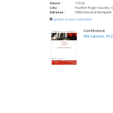
Heure :
11
h
30
Lieu :
Pavillon Roger-Gaudry, 
Adresse :
2900 Edouard-Montpetit
Ajouter à votre calendrier
C
onférence
Phil Zamore, Ph.D