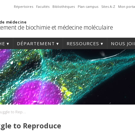
Répertoires
Facultés
Bibliothèques
Plan campus
Sites A-Z
Mon porta
 de médecine
ement de biochimie et médecine moléculaire
HE
DÉPARTEMENT
RESSOURCES
NOUS JO
piRNAs and the Struggle to Reproduce
ggle to Reproduce