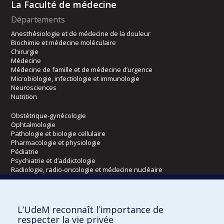
La Faculté de médecine
Départements
Anesthésiologie et de médecine de la douleur
Biochimie et médecine moléculaire
Chirurgie
Médecine
Médecine de famille et de médecine d’urgence
Microbiologie, infectiologie et immunologie
Neurosciences
Nutrition
Obstétrique-gynécologie
Ophtalmologie
Pathologie et biologie cellulaire
Pharmacologie et physiologie
Pédiatrie
Psychiatrie et d’addictologie
Radiologie, radio-oncologie et médecine nucléaire
Écoles
L’UdeM reconnaît l’importance de
Kinésiologie et des sciences de l’activité physique
respecter la vie privée