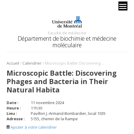
Faculté de médecine
Département de biochimie et médecine
moléculaire
/
/
Accueil
Calendrier
Microscopic Battle: Discovering Phages and Bacteria in Their Natural Habita
Microscopic Battle: Discovering
Phages and Bacteria in Their
Natural Habita
Date :
11 novembre 2024
Heure :
11
h
30
Lieu :
Pavillon J.-Armand-Bombardier, local 1035
Adresse :
5155, chemin de la Rampe
Ajouter à votre calendrier