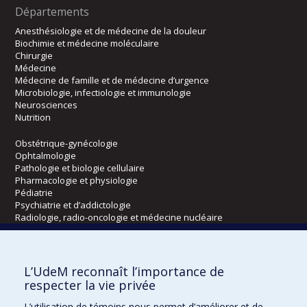
Départements
Anesthésiologie et de médecine de la douleur
Biochimie et médecine moléculaire
Chirurgie
Médecine
Médecine de famille et de médecine d’urgence
Microbiologie, infectiologie et immunologie
Neurosciences
Nutrition
Obstétrique-gynécologie
Ophtalmologie
Pathologie et biologie cellulaire
Pharmacologie et physiologie
Pédiatrie
Psychiatrie et d’addictologie
Radiologie, radio-oncologie et médecine nucléaire
Écoles
L’UdeM reconnaît l’importance de
Kinésiologie et des sciences de l’activité physique
respecter la vie privée
Orthophonie et audiologie
L’utilisation de témoins nous permet d’améliorer et de