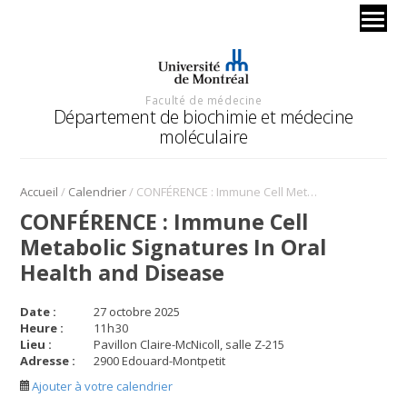
Faculté de médecine
Département de biochimie et médecine
moléculaire
/
/
Accueil
Calendrier
CONFÉRENCE : Immune Cell Metabolic Signatures In Oral Health and Disease
CONFÉRENCE : Immune Cell
Metabolic Signatures In Oral
Health and Disease
Date :
27 octobre 2025
Heure :
11
h
30
Lieu :
Pavillon Claire-McNicoll, salle Z-215
Adresse :
2900 Edouard-Montpetit
Ajouter à votre calendrier