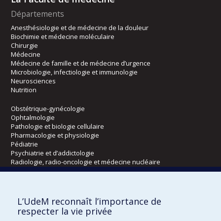
Départements
Anesthésiologie et de médecine de la douleur
Biochimie et médecine moléculaire
Chirurgie
Médecine
Médecine de famille et de médecine d’urgence
Microbiologie, infectiologie et immunologie
Neurosciences
Nutrition
Obstétrique-gynécologie
Ophtalmologie
Pathologie et biologie cellulaire
Pharmacologie et physiologie
Pédiatrie
Psychiatrie et d’addictologie
Radiologie, radio-oncologie et médecine nucléaire
Écoles
L’UdeM reconnaît l’importance de
Kinésiologie et des sciences de l’activité physique
respecter la vie privée
Orthophonie et audiologie