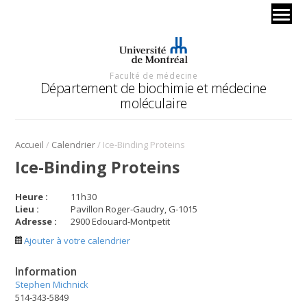
Faculté de médecine
Département de biochimie et médecine
moléculaire
/
/
Accueil
Calendrier
Ice-Binding Proteins
Ice-Binding Proteins
Heure :
11
h
30
Lieu :
Pavillon Roger-Gaudry, G-1015
Adresse :
2900 Edouard-Montpetit
Ajouter à votre calendrier
Information
Stephen Michnick
514-343-5849