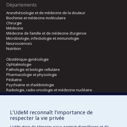
Départements
Anesthésiologie et de médecine de la douleur
Biochimie et médecine moléculaire
Chirurgie
Médecine
Médecine de famille et de médecine d’urgence
Microbiologie, infectiologie et immunologie
Neurosciences
Nutrition
Obstétrique-gynécologie
Ophtalmologie
Pathologie et biologie cellulaire
Pharmacologie et physiologie
Pédiatrie
Psychiatrie et d’addictologie
Radiologie, radio-oncologie et médecine nucléaire
Écoles
L’UdeM reconnaît l’importance de
Kinésiologie et des sciences de l’activité physique
respecter la vie privée
Orthophonie et audiologie
L’utilisation de témoins nous permet d’améliorer et de