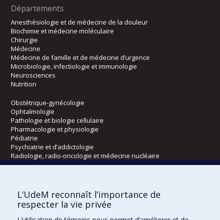
Départements
Anesthésiologie et de médecine de la douleur
Biochimie et médecine moléculaire
Chirurgie
Médecine
Médecine de famille et de médecine d’urgence
Microbiologie, infectiologie et immunologie
Neurosciences
Nutrition
Obstétrique-gynécologie
Ophtalmologie
Pathologie et biologie cellulaire
Pharmacologie et physiologie
Pédiatrie
Psychiatrie et d’addictologie
Radiologie, radio-oncologie et médecine nucléaire
Écoles
L’UdeM reconnaît l’importance de
Kinésiologie et des sciences de l’activité physique
respecter la vie privée
Orthophonie et audiologie
L’utilisation de témoins nous permet d’améliorer et de