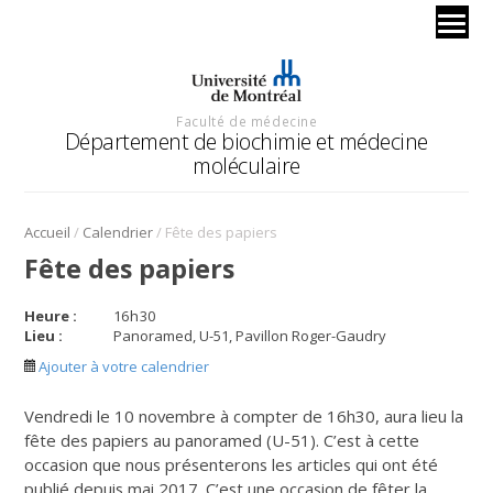
Faculté de médecine
Département de biochimie et médecine
moléculaire
/
/
Accueil
Calendrier
Fête des papiers
Fête des papiers
Heure :
16
h
30
Lieu :
Panoramed, U-51, Pavillon Roger-Gaudry
Ajouter à votre calendrier
Vendredi le 10 novembre à compter de 16h30, aura lieu la
fête des papiers au panoramed (U-51). C’est à cette
occasion que nous présenterons les articles qui ont été
publié depuis mai 2017. C’est une occasion de fêter la