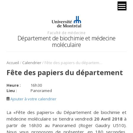
Faculté de médecine
Département de biochimie et médecine
moléculaire
/
/
Accueil
Calendrier
Fête des papiers du département
Fête des papiers du département
Heure :
16
h
30
Lieu :
Panoramed
Ajouter à votre calendrier
La «Fête des papiers» du Département de biochimie et
médecine moléculaire se tiendra vendredi
20 Avril 2018
à
partir de 16h30 au Panoramed (Roger Gaudry U510).
Nous vous proposons de présenter, en 180 secondes,