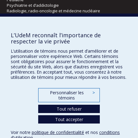
Psychiatrie et d’addictologie
Radiologie, radio-oncologie et médecine nucléaire
Écoles
L’UdeM reconnaît l’importance de
Kinésiologie et des sciences de l’activité physique
respecter la vie privée
Orthophonie et audiologie
L’utilisation de témoins nous permet d’améliorer et de
Réadaptation
personnaliser votre expérience Web. Certains témoins
sont obligatoires pour assurer le fonctionnement et la
Directions
sécurité du site Web, alors que d’autres enregistrent vos
préférences. En acceptant tout, vous consentez à notre
DPC
utilisation de témoins pour mieux répondre à vos besoins.
CPASS
Éthique clinique
Personnaliser les
>
témoins
Tout refuser
Tout accepter
Voir notre
politique de confidentialité
et nos
conditions
d’utilisation
.