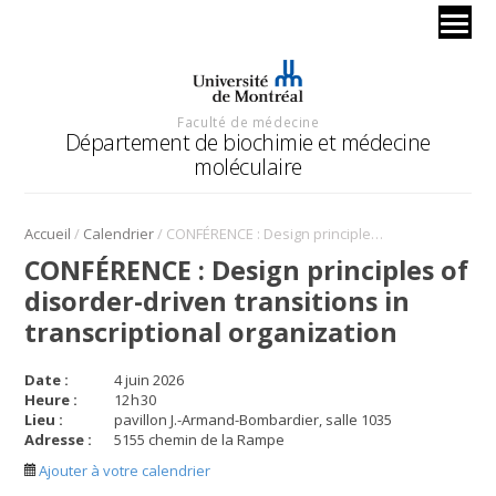
Faculté de médecine
Département de biochimie et médecine
moléculaire
/
/
Accueil
Calendrier
CONFÉRENCE : Design principles of disorder-driven transitions in transcriptional organization
CONFÉRENCE : Design principles of
disorder-driven transitions in
transcriptional organization
Date :
4 juin 2026
Heure :
12
h
30
Lieu :
pavillon J.-Armand-Bombardier, salle 1035
Adresse :
5155 chemin de la Rampe
Ajouter à votre calendrier