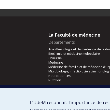
La Faculté de médecine
Départements
Anesthésiologie et de médecine de la do
Biochimie et médecine moléculaire
Chirurgie
Médecine
Médecine de famille et de médecine d’ur
Microbiologie, infectiologie et immunolog
Neurosciences
Nutrition
Écoles
Kinésiologie et des sciences de l’activité
L’UdeM reconnaît l’importance de resp
Orthophonie et audiologie
Réadaptation