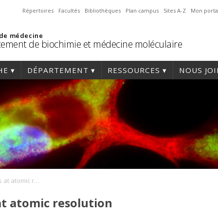
Répertoires
Facultés
Bibliothèques
Plan campus
Sites A-Z
Mon porta
 de médecine
ement de biochimie et médecine moléculaire
HE
DÉPARTEMENT
RESSOURCES
NOUS JO
Biological networks at atomic resolution
at atomic resolution