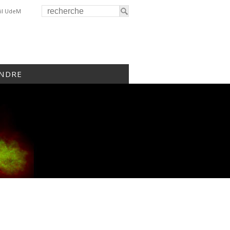
il UdeM
INDRE