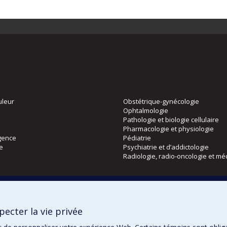
uleur
Obstétrique-gynécologie
Ophtalmologie
Pathologie et biologie cellulaire
Pharmacologie et physiologie
gence
Pédiatrie
ie
Psychiatrie et d’addictologie
Radiologie, radio-oncologie et mé
Directions
 physique
DPC
ecter la vie privée
CPASS
Éthique clinique