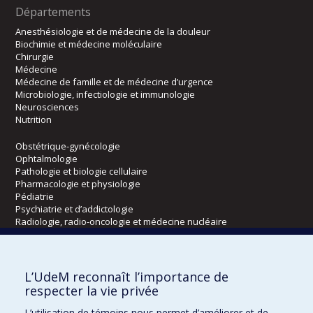
Départements
Anesthésiologie et de médecine de la douleur
Biochimie et médecine moléculaire
Chirurgie
Médecine
Médecine de famille et de médecine d’urgence
Microbiologie, infectiologie et immunologie
Neurosciences
Nutrition
Obstétrique-gynécologie
Ophtalmologie
Pathologie et biologie cellulaire
Pharmacologie et physiologie
Pédiatrie
Psychiatrie et d’addictologie
Radiologie, radio-oncologie et médecine nucléaire
Écoles
L’UdeM reconnaît l’importance de
Kinésiologie et des sciences de l’activité physique
respecter la vie privée
Orthophonie et audiologie
L’utilisation de témoins nous permet d’améliorer et de