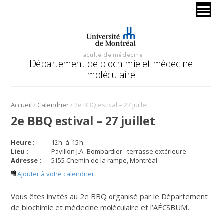
Faculté de médecine
Département de biochimie et médecine
moléculaire
/
/
Accueil
Calendrier
2e BBQ estival – 27 juillet
2e BBQ estival – 27 juillet
Heure :
12
h
à
15
h
Lieu :
Pavillon J.A.-Bombardier - terrasse extérieure
Adresse :
5155 Chemin de la rampe, Montréal
Ajouter à votre calendrier
Vous êtes invités au 2e BBQ organisé par le Département
de biochimie et médecine moléculaire et l’AÉCSBUM.