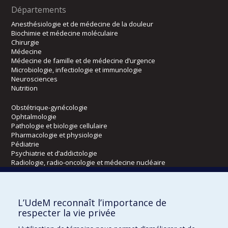
Départements
Anesthésiologie et de médecine de la douleur
Biochimie et médecine moléculaire
Chirurgie
Médecine
Médecine de famille et de médecine d’urgence
Microbiologie, infectiologie et immunologie
Neurosciences
Nutrition
Obstétrique-gynécologie
Ophtalmologie
Pathologie et biologie cellulaire
Pharmacologie et physiologie
Pédiatrie
Psychiatrie et d’addictologie
Radiologie, radio-oncologie et médecine nucléaire
Écoles
L’UdeM reconnaît l’importance de
Kinésiologie et des sciences de l’activité physique
respecter la vie privée
Orthophonie et audiologie