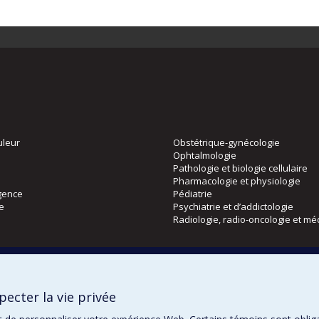
uleur
Obstétrique-gynécologie
Ophtalmologie
Pathologie et biologie cellulaire
Pharmacologie et physiologie
gence
Pédiatrie
ie
Psychiatrie et d’addictologie
Radiologie, radio-oncologie et mé
Directions
 physique
DPC
ecter la vie privée
CPASS
Éthique clinique