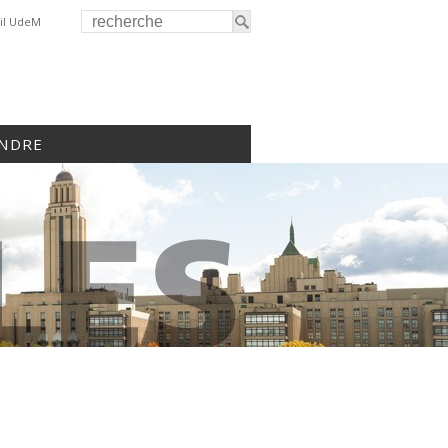
il UdeM
INDRE