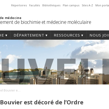
Répertoires
Facultés
Bibliothèques
Plan campus
Sites A-Z
Mon porta
 de médecine
ement de biochimie et médecine moléculaire
HE
DÉPARTEMENT
RESSOURCES
NOUS JO
Le professeur Michel Bouvier est décoré de l’Ordre du Canada
Bouvier est décoré de l’Ordre