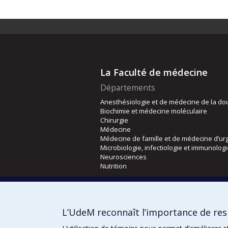
La Faculté de médecine
Départements
Anesthésiologie et de médecine de la do
Biochimie et médecine moléculaire
Chirurgie
Médecine
Médecine de famille et de médecine d’ur
Microbiologie, infectiologie et immunolog
Neurosciences
Nutrition
Écoles
Kinésiologie et des sciences de l’activité
L’UdeM reconnaît l’importance de resp
Orthophonie et audiologie
Réadaptation