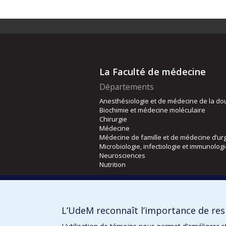
La Faculté de médecine
Départements
Anesthésiologie et de médecine de la do
Biochimie et médecine moléculaire
Chirurgie
Médecine
Médecine de famille et de médecine d’ur
Microbiologie, infectiologie et immunolog
Neurosciences
Nutrition
Écoles
Kinésiologie et des sciences de l’activité
L’UdeM reconnaît l’importance de resp
Orthophonie et audiologie
Réadaptation