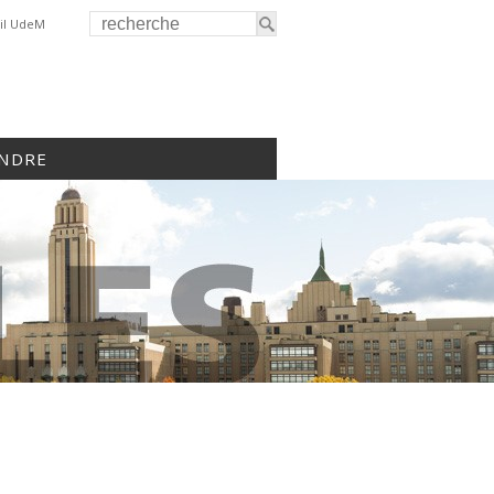
il UdeM
INDRE