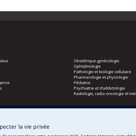
uleur
Obstétrique-gynécologie
Ophtalmologie
Pathologie et biologie cellulaire
Pharmacologie et physiologie
gence
Pédiatrie
ie
Psychiatrie et d’addictologie
Radiologie, radio-oncologie et mé
Directions
 physique
DPC
ecter la vie privée
CPASS
Éthique clinique