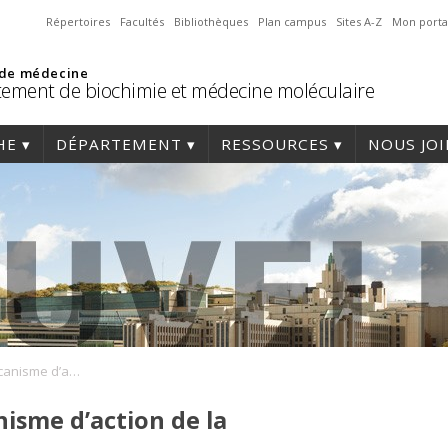
Répertoires
Facultés
Bibliothèques
Plan campus
Sites A-Z
Mon porta
 de médecine
ement de biochimie et médecine moléculaire
HE
DÉPARTEMENT
RESSOURCES
NOUS JO
Comprendre le mécanisme d’action de la metformine
isme d’action de la