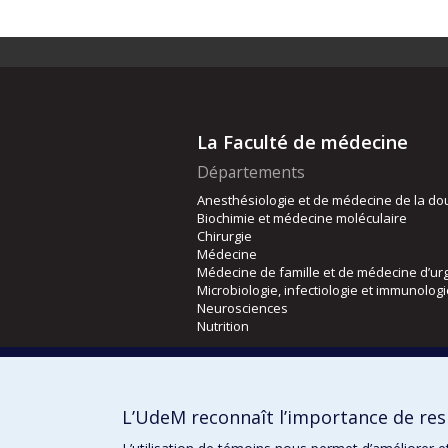
La Faculté de médecine
Départements
Anesthésiologie et de médecine de la do
Biochimie et médecine moléculaire
Chirurgie
Médecine
Médecine de famille et de médecine d’ur
Microbiologie, infectiologie et immunolog
Neurosciences
Nutrition
Écoles
Kinésiologie et des sciences de l’activité
L’UdeM reconnaît l’importance de resp
Orthophonie et audiologie
Réadaptation