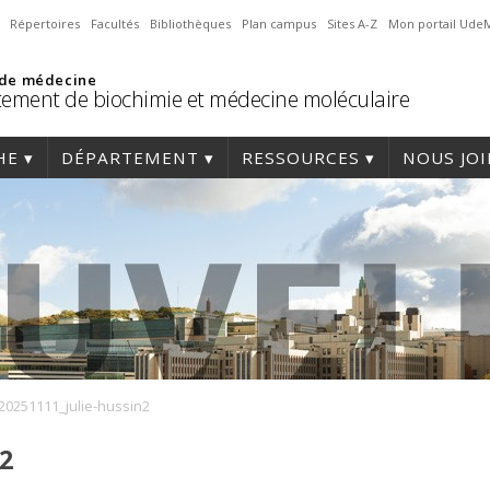
Répertoires
Facultés
Bibliothèques
Plan campus
Sites A-Z
Mon portail Ude
 de médecine
ement de biochimie et médecine moléculaire
HE
DÉPARTEMENT
RESSOURCES
NOUS JO
20251111_julie-hussin2
n2