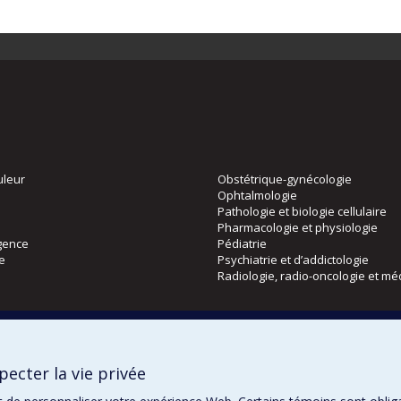
uleur
Obstétrique-gynécologie
Ophtalmologie
Pathologie et biologie cellulaire
Pharmacologie et physiologie
gence
Pédiatrie
ie
Psychiatrie et d’addictologie
Radiologie, radio-oncologie et mé
Directions
 physique
DPC
ecter la vie privée
CPASS
Éthique clinique