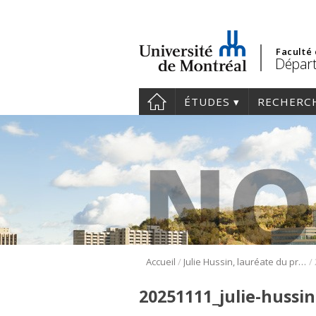
Faculté
Départ
ÉTUDES
RECHERC
/
/
Accueil
Julie Hussin, lauréate du prix Maud Menten 2025
20251111_julie-hussi