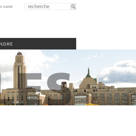
il UdeM
INDRE