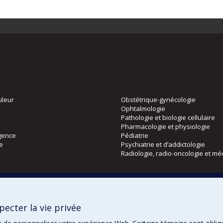
uleur
Obstétrique-gynécologie
Ophtalmologie
Pathologie et biologie cellulaire
Pharmacologie et physiologie
gence
Pédiatrie
ie
Psychiatrie et d’addictologie
Radiologie, radio-oncologie et mé
Directions
 physique
DPC
ecter la vie privée
CPASS
Éthique clinique