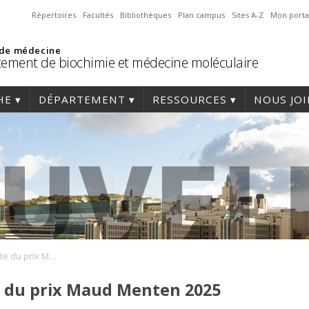
Répertoires
Facultés
Bibliothèques
Plan campus
Sites A-Z
Mon porta
 de médecine
ement de biochimie et médecine moléculaire
HE
DÉPARTEMENT
RESSOURCES
NOUS JO
Julie Hussin, lauréate du prix Maud Menten 2025
te du prix Maud Menten 2025