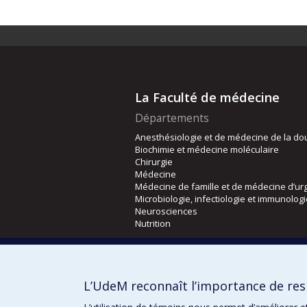
La Faculté de médecine
Départements
Anesthésiologie et de médecine de la do
Biochimie et médecine moléculaire
Chirurgie
Médecine
Médecine de famille et de médecine d’ur
Microbiologie, infectiologie et immunolog
Neurosciences
Nutrition
Écoles
Kinésiologie et des sciences de l’activité
L’UdeM reconnaît l’importance de resp
Orthophonie et audiologie
Réadaptation