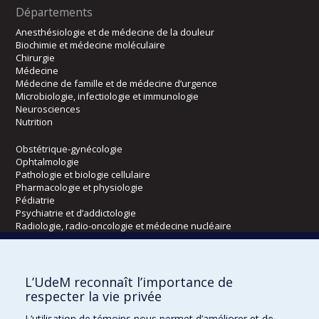
Départements
Anesthésiologie et de médecine de la douleur
Biochimie et médecine moléculaire
Chirurgie
Médecine
Médecine de famille et de médecine d’urgence
Microbiologie, infectiologie et immunologie
Neurosciences
Nutrition
Obstétrique-gynécologie
Ophtalmologie
Pathologie et biologie cellulaire
Pharmacologie et physiologie
Pédiatrie
Psychiatrie et d’addictologie
Radiologie, radio-oncologie et médecine nucléaire
Écoles
L’UdeM reconnaît l’importance de
Kinésiologie et des sciences de l’activité physique
respecter la vie privée
Orthophonie et audiologie
L’utilisation de témoins nous permet d’améliorer et de