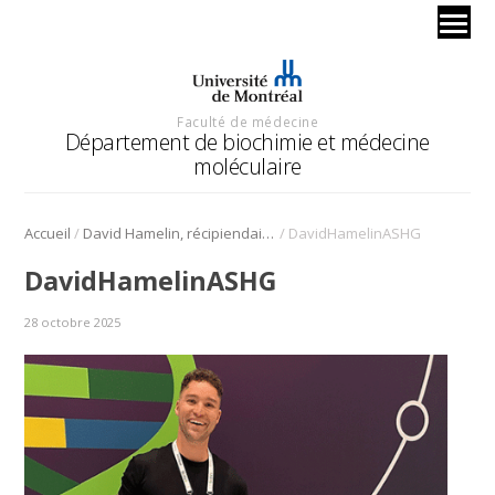
Faculté de médecine
Département de biochimie et médecine
moléculaire
/
/
Accueil
David Hamelin, récipiendaire d’un prix de l’American Society of Human Genetics
DavidHamelinASHG
DavidHamelinASHG
28 octobre 2025