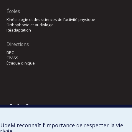
Écoles
Kinésiologie et des sciences de l’activité physique
Orthophonie et audiologie
Réadaptation
Directions
DPC
CPASS
Éthique clinique
Confidentialité
Conditions d’utilisation
Paramètres des témoins
’UdeM reconnaît l’importance de respecter la vie
rivée