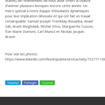
Manfé) de l’événement de nous avoir offert la chance
d’animer plusieurs kiosques encore cette année. Un
merci spécial à notre équipe d’étudiants dynamiques
pour leur implication dévouée et qui ont fait un travail
remarquable: Samuel Joseph Tremblay-Bouanba, Anael
Sah, Arash Meghdadi, Ritchie Ittoo, Marguerite Cusson,
Ève-Marie Dumont, Carl Munoz et Nicolas Jacquin.
Bravo!
Pour voir les photos:
https://www.linkedin.com/feed/update/urn:li:activity:73277
Tweeter
Partager
Courriel