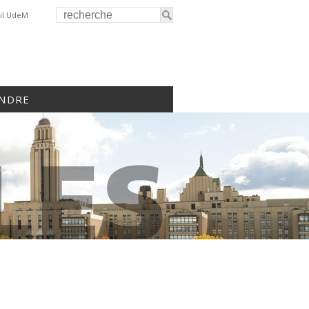
il UdeM
INDRE