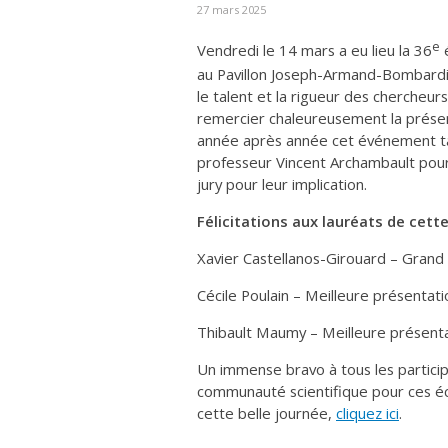
27 mars 2025
e
Vendredi le 14 mars a eu lieu la 36
é
au Pavillon Joseph-Armand-Bombardie
le talent et la rigueur des chercheu
remercier chaleureusement la présen
année après année cet événement ta
professeur Vincent Archambault pou
jury pour leur implication.
Félicitations aux lauréats de cette
Xavier Castellanos-Girouard – Grand
Cécile Poulain – Meilleure présentat
Thibault Maumy – Meilleure présentat
Un immense bravo à tous les participa
communauté scientifique pour ces éch
cette belle journée,
cliquez ici
.