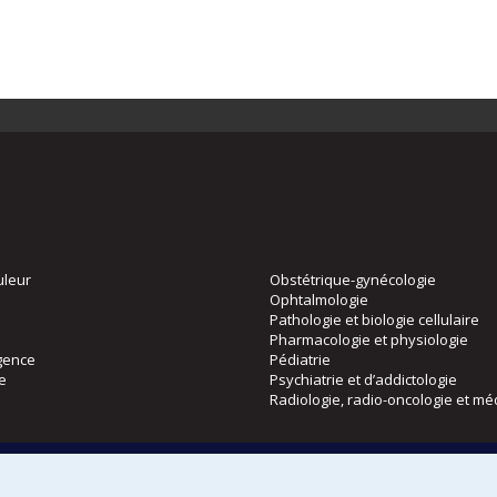
uleur
Obstétrique-gynécologie
Ophtalmologie
Pathologie et biologie cellulaire
Pharmacologie et physiologie
gence
Pédiatrie
ie
Psychiatrie et d’addictologie
Radiologie, radio-oncologie et mé
Directions