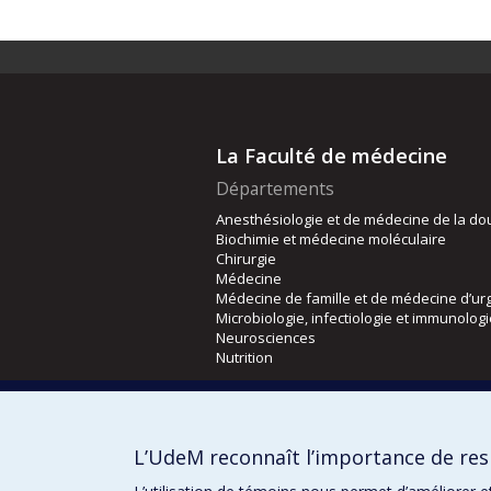
La Faculté de médecine
Départements
Anesthésiologie et de médecine de la do
Biochimie et médecine moléculaire
Chirurgie
Médecine
Médecine de famille et de médecine d’ur
Microbiologie, infectiologie et immunolog
Neurosciences
Nutrition
Écoles
Kinésiologie et des sciences de l’activité
L’UdeM reconnaît l’importance de resp
Orthophonie et audiologie
Réadaptation