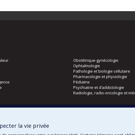
uleur
Obstétrique-gynécologie
Ophtalmologie
Pathologie et biologie cellulaire
Pharmacologie et physiologie
gence
Pédiatrie
ie
Psychiatrie et d’addictologie
Radiologie, radio-oncologie et mé
Directions
 physique
DPC
ecter la vie privée
CPASS
Éthique clinique