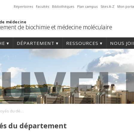
Répertoires
Facultés
Bibliothèques
Plan campus
Sites A-Z
Mon porta
 de médecine
ement de biochimie et médecine moléculaire
HE
DÉPARTEMENT
RESSOURCES
NOUS JO
Déjeuner des employés du département
és du département