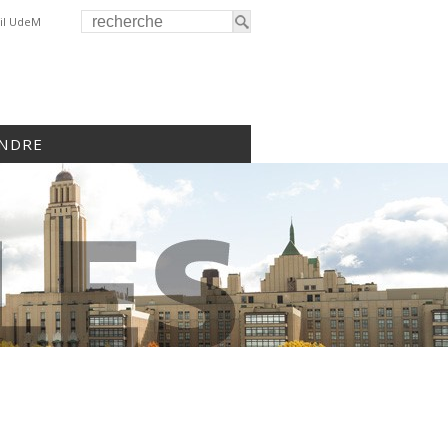
il UdeM
INDRE