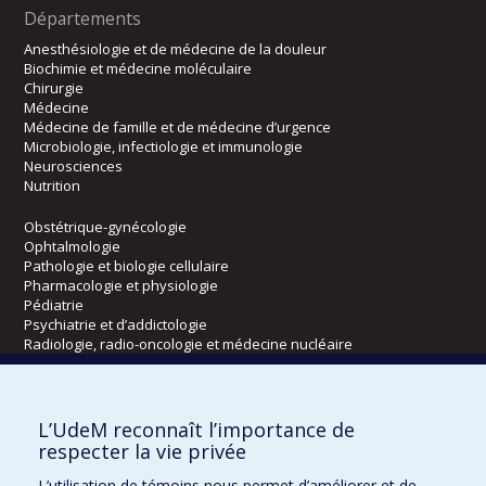
Départements
Anesthésiologie et de médecine de la douleur
Biochimie et médecine moléculaire
Chirurgie
Médecine
Médecine de famille et de médecine d’urgence
Microbiologie, infectiologie et immunologie
Neurosciences
Nutrition
Obstétrique-gynécologie
Ophtalmologie
Pathologie et biologie cellulaire
Pharmacologie et physiologie
Pédiatrie
Psychiatrie et d’addictologie
Radiologie, radio-oncologie et médecine nucléaire
Écoles
L’UdeM reconnaît l’importance de
Kinésiologie et des sciences de l’activité physique
respecter la vie privée
Orthophonie et audiologie
L’utilisation de témoins nous permet d’améliorer et de