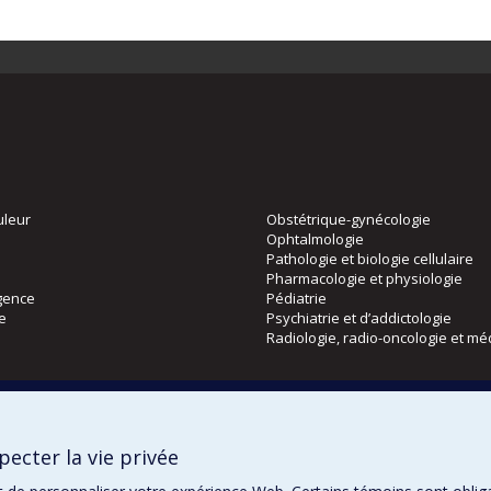
uleur
Obstétrique-gynécologie
Ophtalmologie
Pathologie et biologie cellulaire
Pharmacologie et physiologie
gence
Pédiatrie
ie
Psychiatrie et d’addictologie
Radiologie, radio-oncologie et mé
Directions
 physique
DPC
ecter la vie privée
CPASS
Éthique clinique