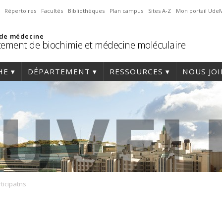
Répertoires
Facultés
Bibliothèques
Plan campus
Sites A-Z
Mon portail Ude
 de médecine
ement de biochimie et médecine moléculaire
HE
DÉPARTEMENT
RESSOURCES
NOUS JO
ticipatns