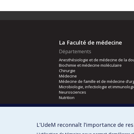
La Faculté de médecine
Départements
Anesthésiologie et de médecine de la do
Biochimie et médecine moléculaire
Chirurgie
Médecine
Médecine de famille et de médecine d’ur
Microbiologie, infectiologie et immunolog
Neurosciences
Nutrition
Écoles
Kinésiologie et des sciences de l’activité
L’UdeM reconnaît l’importance de resp
Orthophonie et audiologie
Réadaptation