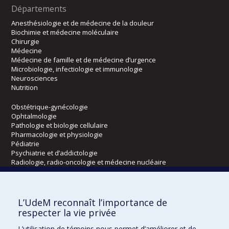
Départements
Anesthésiologie et de médecine de la douleur
Biochimie et médecine moléculaire
Chirurgie
Médecine
Médecine de famille et de médecine d’urgence
Microbiologie, infectiologie et immunologie
Neurosciences
Nutrition
Obstétrique-gynécologie
Ophtalmologie
Pathologie et biologie cellulaire
Pharmacologie et physiologie
Pédiatrie
Psychiatrie et d’addictologie
Radiologie, radio-oncologie et médecine nucléaire
Écoles
L’UdeM reconnaît l’importance de
Kinésiologie et des sciences de l’activité physique
respecter la vie privée
Orthophonie et audiologie
L’utilisation de témoins nous permet d’améliorer et de